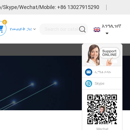
/Skype/Wechat/Mobile: +86 13027915290
0
እንግሊዝኛ
የመጠይቅ ጋሪ
ኢሜል ይላኩ
Skype
Wechat