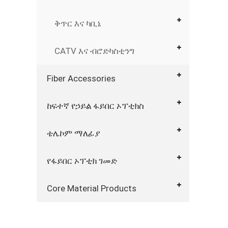
ቅጥር እና ካቢኔ
CATV እና ብሮድካስቲንግ
Fiber Accessories
ከፍተኛ የኃይል ፋይበር ኦፕቲክስ
ቴሌኮም ማለፊያ
የፋይበር ኦፕቲክ ገመድ
Core Material Products