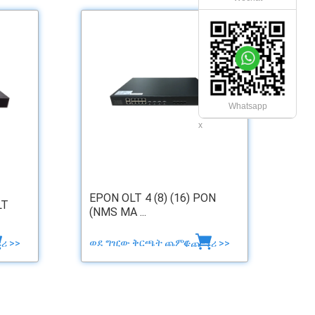
Whatsapp
x
EPON OLT 4 (8) (16) PON
LT
(NMS MA ...
ወደ ግዢው ቅርጫት ጨምር
ሪ >>
ተጨማሪ >>