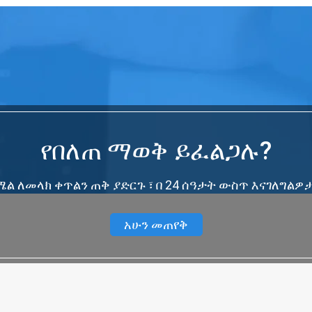
የበለጠ ማወቅ ይፈልጋሉ?
ል ለመላክ ቀጥልን ጠቅ ያድርጉ ፣ በ 24 ሰዓታት ውስጥ እናገለግልዎ
አሁን መጠየቅ