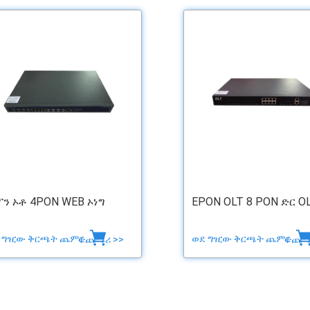
ን ኦቶ 4PON WEB ኦነግ
EPON OLT 8 PON ድር O
 ግዢው ቅርጫት ጨምር
ወደ ግዢው ቅርጫት ጨምር
ተጨማሪ >>
ተጨማ