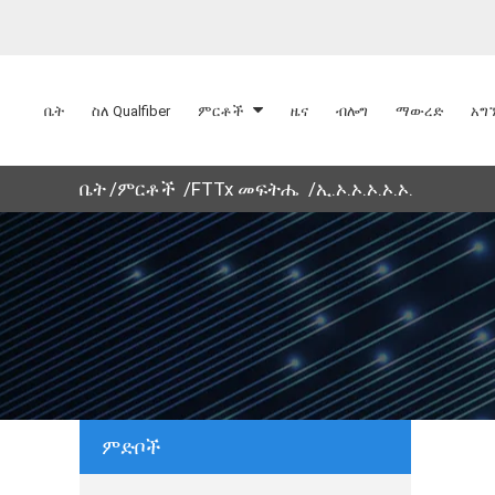
ቤት
ስለ Qualfiber
ምርቶች
ዜና
ብሎግ
ማውረድ
አግ
ቤት
ምርቶች
FTTx መፍትሔ
ኢ.ኦ.ኦ.ኦ.ኦ.ኦ.
ምድቦች