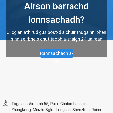
Airson barrachd
ionnsachadh?
Cliog an ath rud gus post-d a chuir thugainn, bheir
sinn seirbheis dhut taobh a-staigh 24 uairean
Rannsachadh a-
nis
Togalach Àireamh 55, Pàirc Ghnìomhachais
Zhangkeng, Minzhi, Sgìre Longhua, Shenzhen, Roinn