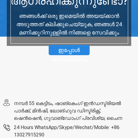
ആഗ്രഹിക്കുന്നുണ്ടോ?
ഞങ്ങൾക്ക് ഒരു ഇമെയിൽ അയയ്‌ക്കാൻ
അടുത്തത് ക്ലിക്കുചെയ്യുക, ഞങ്ങൾ 24
മണിക്കൂറിനുള്ളിൽ നിങ്ങളെ സേവിക്കും
ഇപ്പോൾ
അന്വേഷണം
നമ്പർ 55 കെട്ടിടം, ഷാങ്‌കെംഗ് ഇൻഡസ്ട്രിയൽ
പാർക്ക്, മിൻ‌ഷി, ലോങ്‌ഹുവ ഡിസ്ട്രിക്റ്റ്,
ഷെൻ‌ഷെൻ, ഗുവാങ്‌ഡോംഗ് പ്രവിശ്യ, ചൈന
24 Hours WhatsApp/Skype/Wechat/Mobile: +86
13027915290