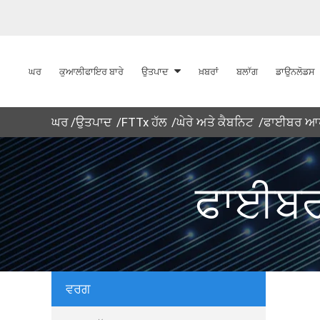
ਘਰ
ਕੁਆਲੀਫਾਇਰ ਬਾਰੇ
ਉਤਪਾਦ
ਖ਼ਬਰਾਂ
ਬਲਾੱਗ
ਡਾਉਨਲੋਡਸ
ਘਰ
ਉਤਪਾਦ
FTTx ਹੱਲ
ਘੇਰੇ ਅਤੇ ਕੈਬਨਿਟ
ਫਾਈਬਰ ਆਪ
ਫਾਈਬਰ
ਵਰਗ