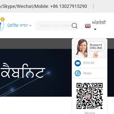
/Skype/Wechat/Mobile: +86 13027915290
0
ਅੰਗਰੇਜ਼ੀ
ਪੁੱਛਗਿੱਛ ਕਾਰਟ
ਈਮੇਲ ਭੇਜੋ
ਕੈਬਨਿਟ
Skype
Wechat