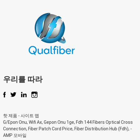
우리를 따라
핫 제품
-
사이트 맵
G/Epon Onu
,
Wifi Ax
,
Gepon Onu 1ge
,
Fdh 144 Fibers Optical Cross
Connection
,
Fiber Patch Cord Price
,
Fiber Distribution Hub (Fdh)
, -
AMP 모바일