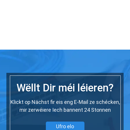
Wëllt Dir méi léieren?
Klickt op Nächst fir eis eng E-Mail ze schécken,
mir zerwéiere Iech bannent 24 Stonnen
Ufro elo