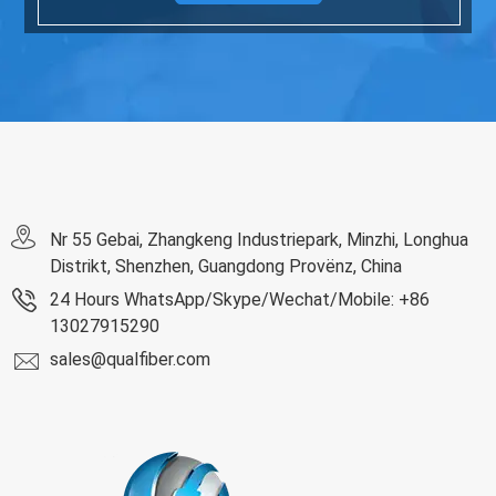
Nr 55 Gebai, Zhangkeng Industriepark, Minzhi, Longhua
Distrikt, Shenzhen, Guangdong Provënz, China
24 Hours WhatsApp/Skype/Wechat/Mobile: +86
13027915290
sales@qualfiber.com