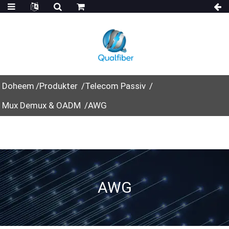
Doheem
Produkter
Telecom Passiv
Mux Demux & OADM
AWG
AWG