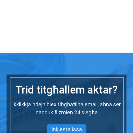
Trid titgħallem aktar?
Ikklikkja ħdejn biex tibgħatilna email, aħna ser
naqduk fi żmien 24 siegħa
Inkjesta issa