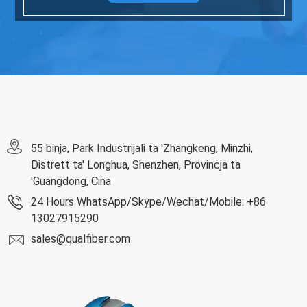
55 binja, Park Industrijali ta 'Zhangkeng, Minzhi,
Distrett ta' Longhua, Shenzhen, Provinċja ta
'Guangdong, Ċina
24 Hours WhatsApp/Skype/Wechat/Mobile: +86
13027915290
sales@qualfiber.com