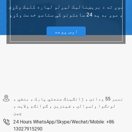
موږ ته د بریښنالیک لیږلو لپاره کلیک وکړئ
، موږ به په 24 ساعتونو کې ستاسو خدمت وکړو
اوس پوهه
نمبر 55 ودانۍ ، ژانګینګ صنعتي پارک ، منشي ،
لونګوا ولسوالۍ ، شینزین ، ګوانګډ ولایت ،
چین
24 Hours WhatsApp/Skype/Wechat/Mobile: +86
13027915290