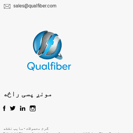
sales@qualfiber.com
مونږ پسی راځه
ګرم محصولات
- سایټ
نقشه