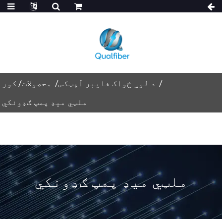
د لوړ ځواک فایبر آپټکس
محصولات
کور
ملټي میډ پمپ ګډونکي
ملټي میډ پمپ ګډونکي