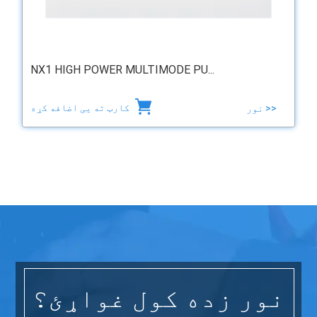
NX1 HIGH POWER MULTIMODE PU...
کارټ ته یی اضافه کړه
نور >>
نور زده کول غواړئ؟