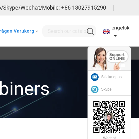
/Skype/Wechat/Mobile: +86 13027915290
engelsk
rågan Varukorg
Skicka epost
iners
Skype
Wechat