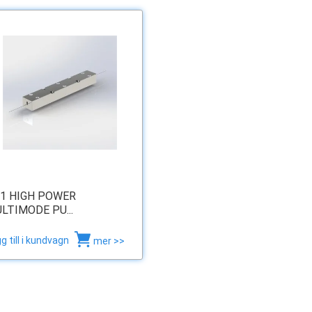
1 HIGH POWER
LTIMODE PU...
g till i kundvagn
mer >>