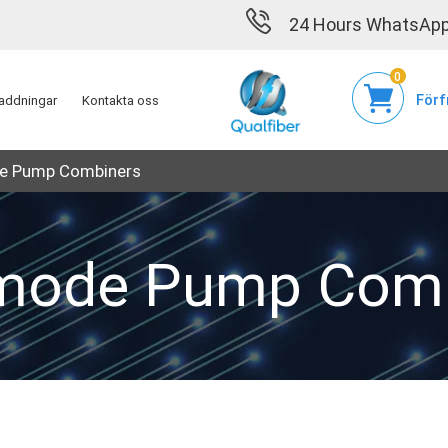
24 Hours WhatsApp
0
Förf
addningar
Kontakta oss
e Pump Combiners
imode Pump Comb