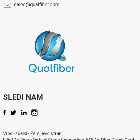
sales@qualfiber.com
SLEDI NAM
Vroči izdelki
-
Zemljevid strani