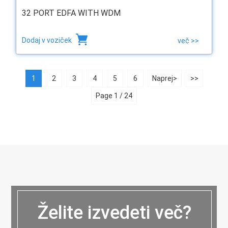
32 PORT EDFA WITH WDM
Dodaj v voziček
več >>
1
2
3
4
5
6
Naprej>
>>
Page 1 / 24
Želite izvedeti več?