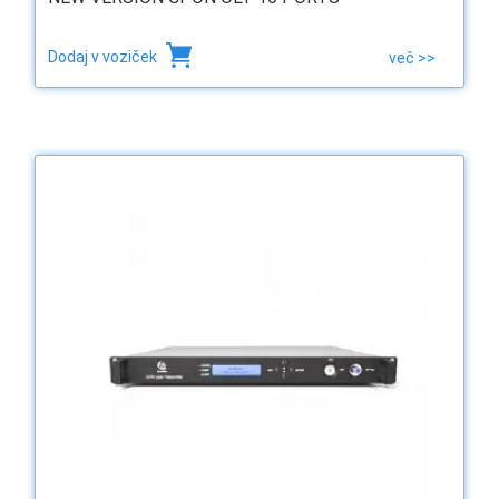
Dodaj v voziček
več >>