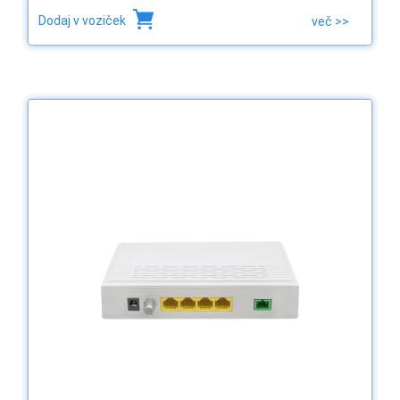
Dodaj v voziček
več >>