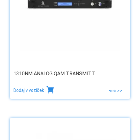
1310NM ANALOG QAM TRANSMITT...
Dodaj v voziček
več >>