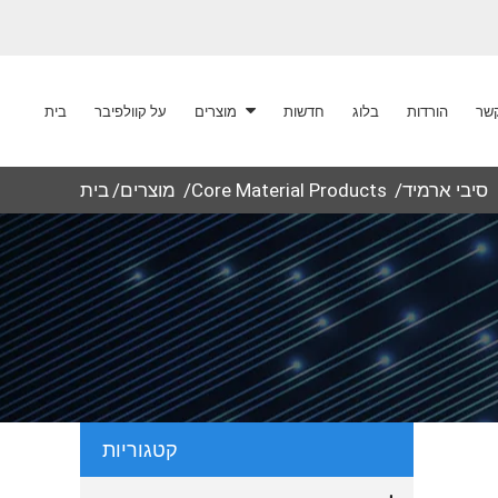
קשר
הורדות
בלוג
חדשות
מוצרים
על קוולפיבר
בית
סיבי ארמיד
Core Material Products
מוצרים
בית
קטגוריות