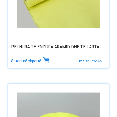
PËLHURA TË ENDURA ARAMID DHE TË LARTA ...
Shtoni në shportë
më shumë >>