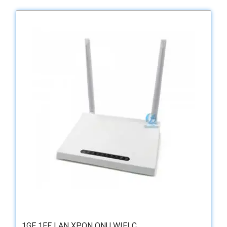
1GE 1FE LAN XPON ONU WIFI C...