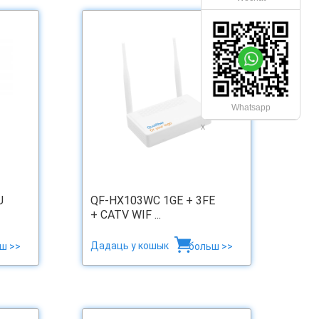
Whatsapp
х
U
QF-HX103WC 1GE + 3FE
+ CATV WIF ...
Дадаць у кошык
ш >>
больш >>