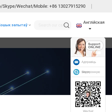
/Skype/Wechat/Mobile: +86 13027915290
Англійская
Кошык запытаў
Адправіць
электронную
Skype
пошту
Wechat