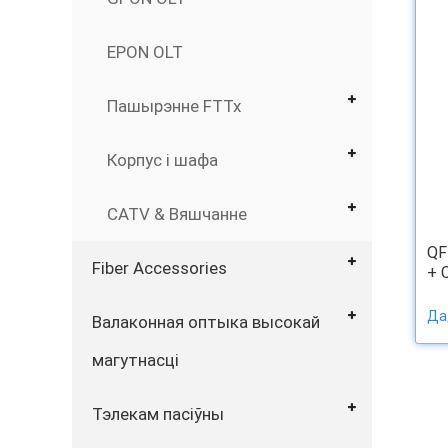
EPON OLT
Пашырэнне FTTx
Корпус і шафа
CATV & Вяшчанне
QF
Fiber Accessories
+ 
Да
Валаконная оптыка высокай
магутнасці
Тэлекам пасіўны