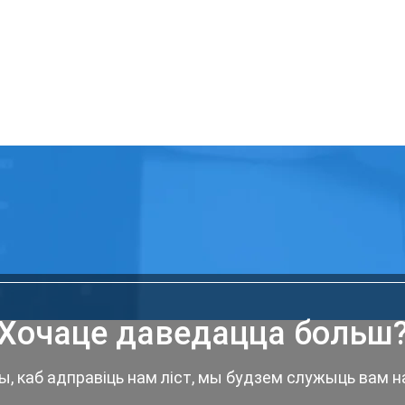
Хочаце даведацца больш
ы, каб адправіць нам ліст, мы будзем служыць вам на