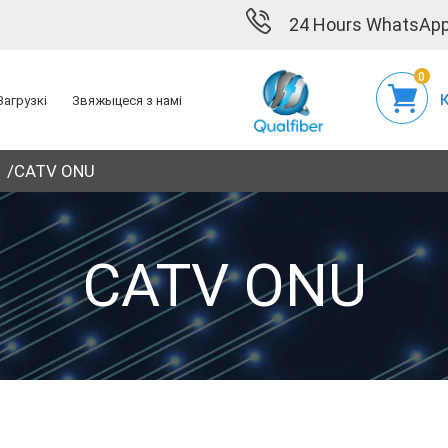
24 Hours WhatsApp
0
Загрузкі
Звяжыцеся з намі
CATV ONU
CATV ONU