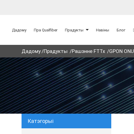
Дадому
Пра Qualfiber
Прадукты
Навіны
Блог
Дадому
Прадукты
Рашэнне FTTx
GPON ONU
Катэгорыі