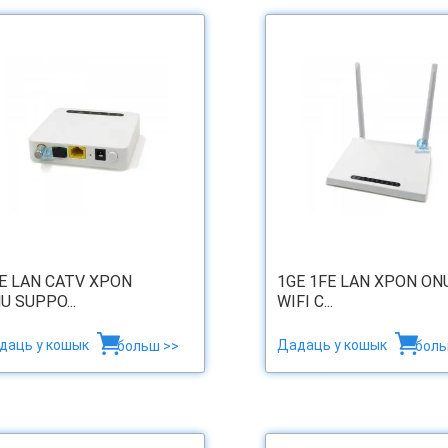
E LAN CATV XPON
1GE 1FE LAN XPON ON
U SUPPO...
WIFI C...
даць у кошык
Дадаць у кошык
больш >>
боль