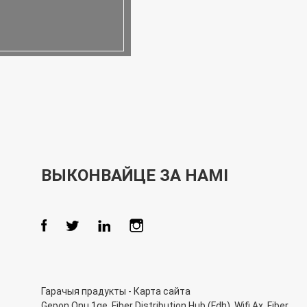
ВЫКОНВАЙЦЕ ЗА НАМІ
Гарачыя прадукты
-
Карта сайта
Gepon Onu 1ge
,
Fiber Distribution Hub (Fdh)
,
Wifi Ax
,
Fiber