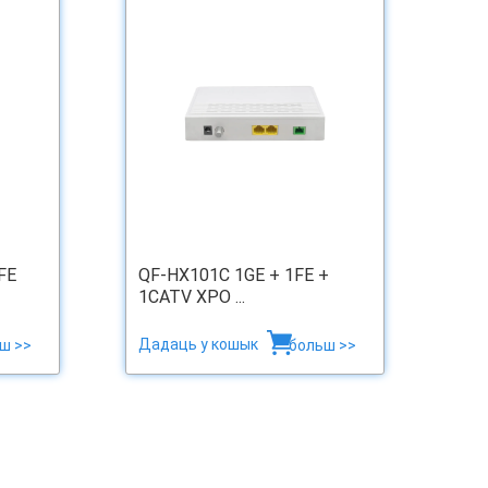
FE
QF-HX101C 1GE + 1FE +
1CATV XPO ...
Дадаць у кошык
ш >>
больш >>