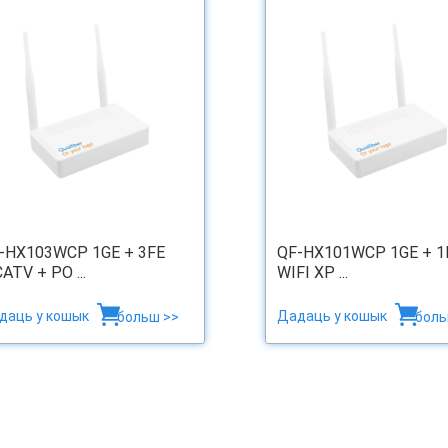
-HX103WCP 1GE + 3FE
QF-HX101WCP 1GE + 1
CATV + PO ...
WIFI XP ...
даць у кошык
Дадаць у кошык
больш >>
боль