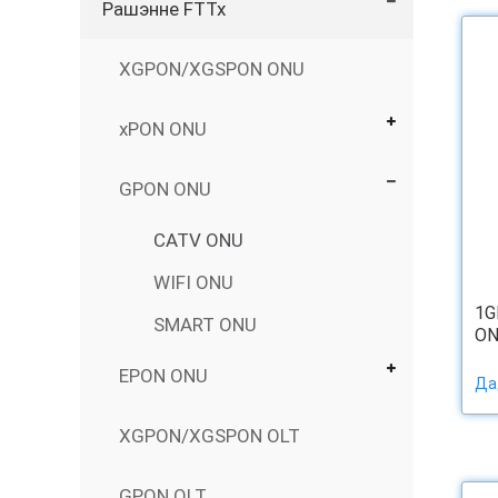
Рашэнне FTTx
XGPON/XGSPON ONU
xPON ONU
GPON ONU
CATV ONU
WIFI ONU
1G
SMART ONU
ON
EPON ONU
Да
XGPON/XGSPON OLT
GPON OLT