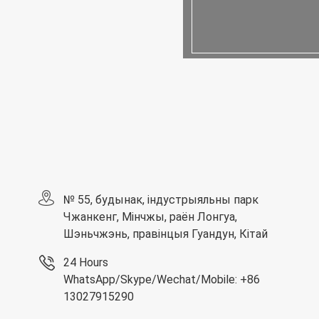
№ 55, будынак, індустрыяльны парк
Чжанкенг, Мінчжы, раён Лонгуа,
Шэньчжэнь, правінцыя Гуандун, Кітай
24 Hours
WhatsApp/Skype/Wechat/Mobile: +86
13027915290