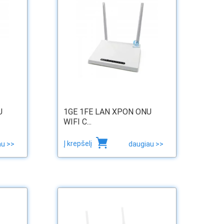
U
1GE 1FE LAN XPON ONU
WIFI C...
Į krepšelį
au >>
daugiau >>