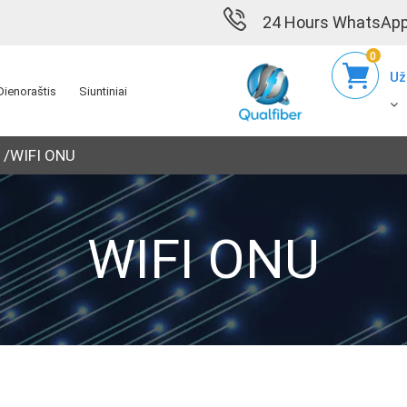
24 Hours WhatsApp
0
Už
Dienoraštis
Siuntiniai
WIFI ONU
WIFI ONU