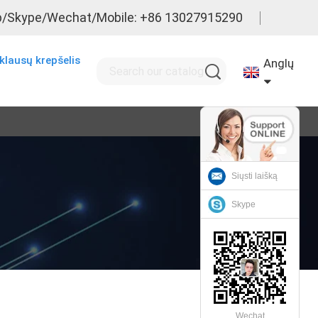
/Skype/Wechat/Mobile: +86 13027915290
klausų krepšelis
Anglų
Siųsti laišką
Skype
Wechat