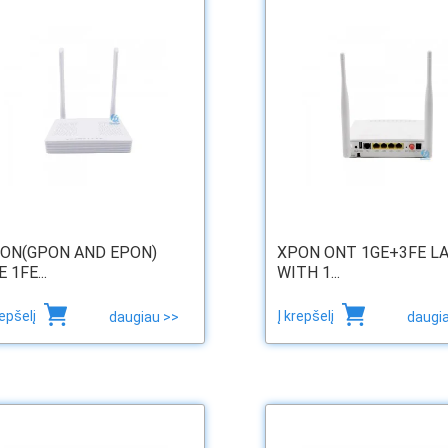
ON(GPON AND EPON)
XPON ONT 1GE+3FE L
 1FE...
WITH 1...
repšelį
Į krepšelį
daugiau >>
daugi