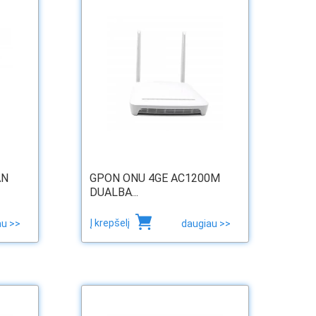
AN
GPON ONU 4GE AC1200M
DUALBA...
Į krepšelį
au >>
daugiau >>