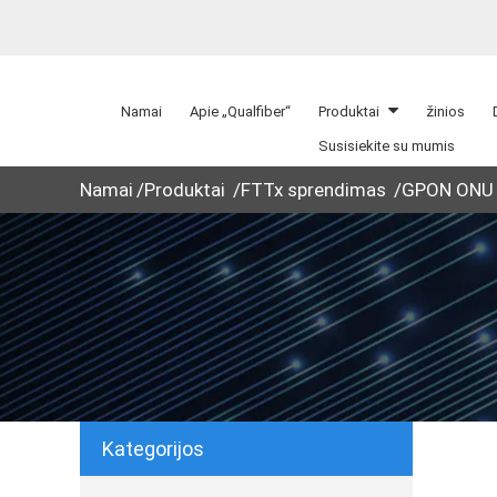
Namai
Apie „Qualfiber“
Produktai
žinios
Susisiekite su mumis
Namai
Produktai
FTTx sprendimas
GPON ONU
Kategorijos