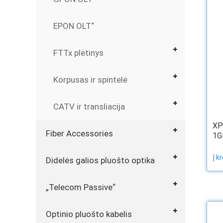
EPON OLT“
FTTx plėtinys
Korpusas ir spintelė
CATV ir transliacija
XP
Fiber Accessories
1GE
Į k
Didelės galios pluošto optika
„Telecom Passive“
Optinio pluošto kabelis