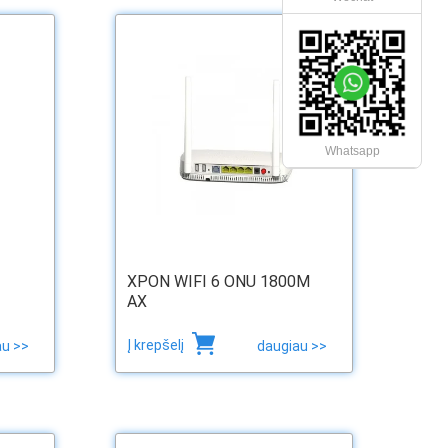
Whatsapp
x
XPON WIFI 6 ONU 1800M
AX
Į krepšelį
au >>
daugiau >>