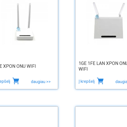
1GE 1FE LAN XPON ON
E XPON ONU WIFI
WIFI
repšelį
Į krepšelį
daugiau >>
daugi