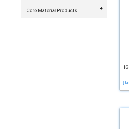
Core Material Products
1G
Į k