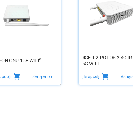
4GE + 2 POTOS 2,4G IR
PON ONU 1GE WIFI“
5G WIFI ...
repšelį
Į krepšelį
daugiau >>
daugi