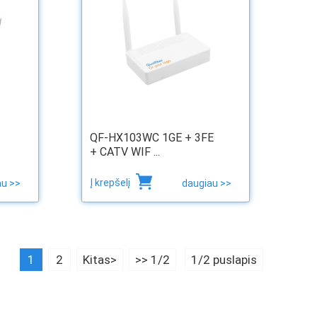
QF-HX103WC 1GE + 3FE
+ CATV WIF ...
Į krepšelį
au >>
daugiau >>
1
2
Kitas>
>> 1/2
1/2 puslapis